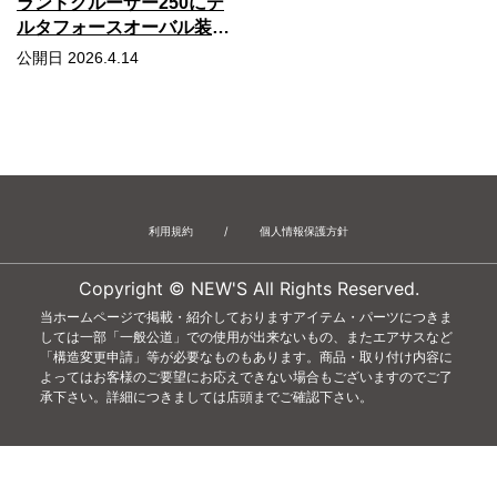
ランドクルーザー250にデ
ルタフォースオーバル装着
しました！
公開日 2026.4.14
利用規約
/
個人情報保護方針
Copyright © NEW'S All Rights Reserved.
当ホームページで掲載・紹介しておりますアイテム・パーツにつきま
しては一部「一般公道」での使用が出来ないもの、またエアサスなど
「構造変更申請」等が必要なものもあります。商品・取り付け内容に
よってはお客様のご要望にお応えできない場合もございますのでご了
承下さい。詳細につきましては店頭までご確認下さい。