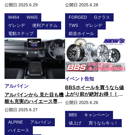
んでいませんか？
公開日 2025.6.29
公開日 2025.6.28
W464
W465
FORGED
Gクラス
ゲレンデ
便利アイテム
TWS
ゲレンデ
電動ステップ
鍛造ホイール
イベント告知
アルパイン
BBSホイールを買うなら値
上がり前が絶対お得！！今
アルパインから 見た目も機
がチャンス！ 成約特典もあ
能も充実のハイエース専用
公開日 2025.6.26
ります!!
コンソール登場！
公開日 2025.6.27
BBS
キャンペーン
ALPINE
アルパイン
値上げ
買うなら今っ！
ハイエース