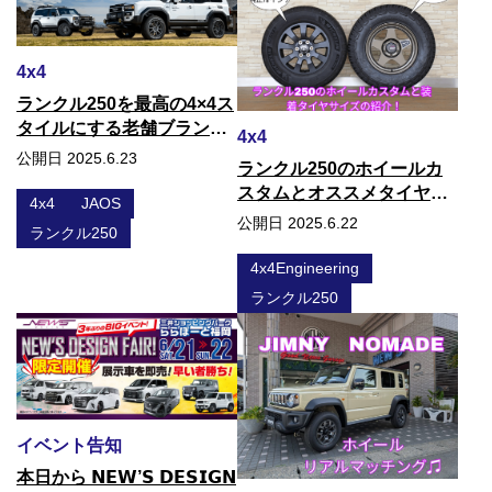
4x4
ランクル250を最高の4×4ス
タイルにする老舗ブランド
4x4
JAOS
公開日 2025.6.23
ランクル250のホイールカ
スタムとオススメタイヤサ
4x4
JAOS
イズの紹介！
公開日 2025.6.22
ランクル250
4x4Engineering
ランクル250
イベント告知
本日から 𝗡𝗘𝗪’𝗦 𝗗𝗘𝗦𝗜𝗚𝗡