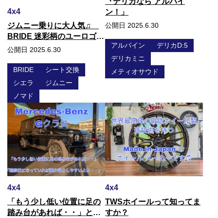
『デリカなら アルパイ
4x4
ン！」
ジムニー乗りに大人気♫
公開日 2025.6.30
BRIDE 迷彩柄のユーロゴー
アルパイン
デリカD:5
ストは いかがですか？
公開日 2025.6.30
デリカミニ
BRIDE
シート交換
メティオサウド
シエラ
ジムニー
ノマド
4x4
4x4
「もう少し低い位置に足の
TWSホイールって知ってま
踏み台があれば・・」と悩
すか？