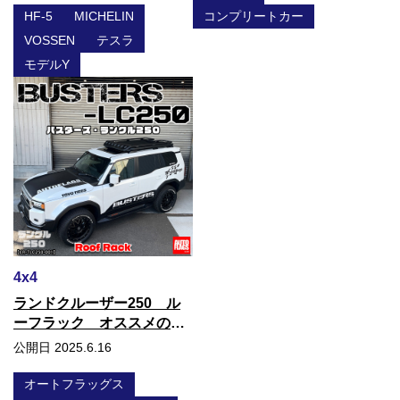
HF-5
MICHELIN
コンプリートカー
VOSSEN
テスラ
モデルY
4x4
ランドクルーザー250 ル
ーフラック オススメの
BUSTERS ♫
公開日 2025.6.16
オートフラッグス