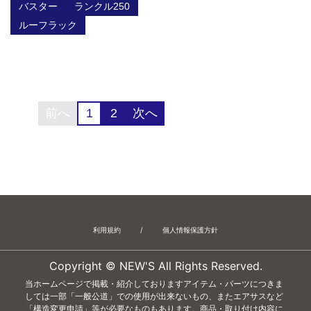
バスター
ランクル250
ルーフラック
前へ
1
2
次へ
利用規約
/
個人情報保護方針
Copyright © NEW'S All Rights Reserved.
当ホームページで掲載・紹介しておりますアイテム・パーツにつきま
しては一部「一般公道」での使用が出来ないもの、またエアサスなど
「構造変更申請」等が必要なものもあります。商品・取り付け内容に