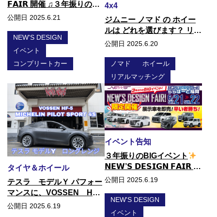
𝗙𝗔𝗜𝗥 開催 ♫３年振りの
4x4
BIGイベント
公開日 2025.6.21
ジムニー ノマド の ホイー
ルは どれを選びます？ リア
NEW'S DESIGN
ルマッチングレポート♫
公開日 2025.6.20
イベント
ノマド
ホイール
コンプリートカー
リアルマッチング
イベント告知
３年振りのBIGイベント
𝗡𝗘𝗪’𝗦 𝗗𝗘𝗦𝗜𝗚𝗡 𝗙𝗔𝗜𝗥 開
タイヤ＆ホイール
催決定
公開日 2025.6.19
テスラ モデルＹ パフォー
マンスに、VOSSEN HF-5
NEW'S DESIGN
お取り付け！
公開日 2025.6.19
イベント