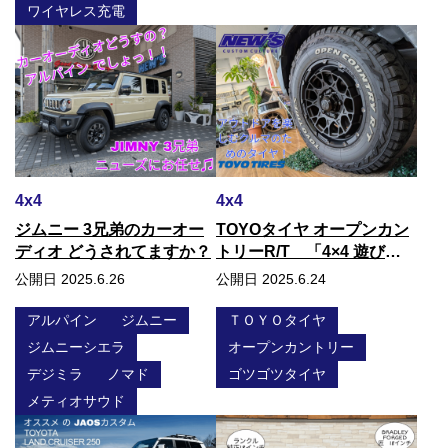
ワイヤレス充電
4x4
4x4
ジムニー 3兄弟のカーオー
TOYOタイヤ オープンカン
ディオ どうされてますか？
トリーR/T 「4×4 遊び
心！」をくすぐる人気のタ
公開日 2025.6.26
公開日 2025.6.24
イヤ御案内です♫
アルパイン
ジムニー
ＴＯＹＯタイヤ
ジムニーシエラ
オープンカントリー
デジミラ
ノマド
ゴツゴツタイヤ
メティオサウド