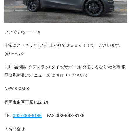
いいですねーーー♫
非常にスッキリとした仕上がりでＧｏｏｄ！！で ございます。
(๑•̀ㅂ•́)و✧
九州 福岡県 で テスラ の タイヤ/ホイール 交換するなら 福岡市 東
区 3号線沿いの ニューズ にお任せください♫
NEW’S CARS
福岡市東区下原1-22-24
TEL
092-663-8185
FAX 092-663-8186
＊お問合せ