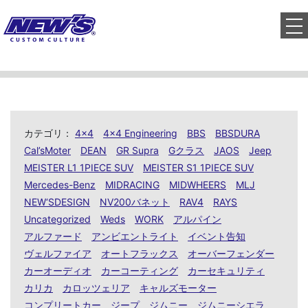
to
カテゴリ：
4x4
4x4 Engineering
BBS
BBSDURA
Cal’sMoter
DEAN
GR Supra
Gクラス
JAOS
Jeep
MEISTER L1 1PIECE SUV
MEISTER S1 1PIECE SUV
Mercedes-Benz
MIDRACING
MIDWHEERS
MLJ
NEW‘SDESIGN
NV200バネット
RAV4
RAYS
Uncategorized
Weds
WORK
アルパイン
アルファード
アンビエントライト
イベント告知
ヴェルファイア
オートフラックス
オーバーフェンダー
カーオーディオ
カーコーティング
カーセキュリティ
カリカ
カロッツェリア
キャルズモーター
コンプリートカー
ジープ
ジムニー
ジムニーシエラ