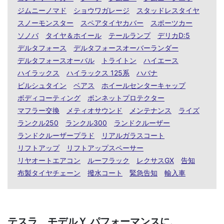
ジムニーノマド
ショウワガレージ
スタッドレスタイヤ
スノーモンスター
スペアタイヤカバー
スポーツカー
ソノバ
タイヤ＆ホイール
テールランプ
デリカD:5
デルタフォース
デルタフォースオーバーランダー
デルタフォースオーバル
トライトン
ハイエース
ハイラックス
ハイラックス 125系
ハバナ
ビルシュタイン
ベアス
ホイールセンターキャップ
ボディコーティング
ボンネットプロテクター
マフラー交換
メティオサウンド
メンテナンス
ライズ
ランクル250
ランクル300
ランドクルーザー
ランドクルーザープラド
リアルガラスコート
リフトアップ
リフトアップスペーサー
リヤオートエアコン
ルーフラック
レクサスGX
告知
布製タイヤチェーン
撥水コート
緊急告知
輸入車
テスラ モデルＹ パフォーマンスに、