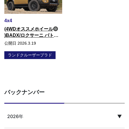
4x4
(4WDオススメホイール
)BADX/ロクサーニ バトル
シップ
公開日 2026.3.19
ランドクルーザープラド
バックナンバー
2026年
▼
4月
3月
2月
1月