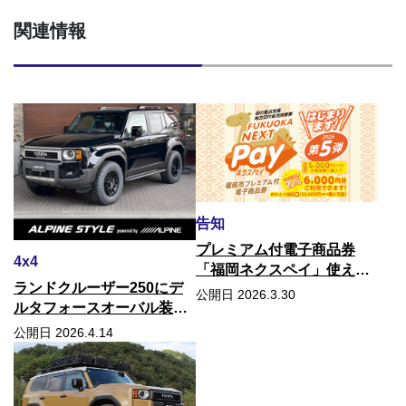
関連情報
告知
プレミアム付電子商品券
4x4
「福岡ネクスペイ」使えま
ランドクルーザー250にデ
す！
公開日 2026.3.30
ルタフォースオーバル装着
しました！
公開日 2026.4.14