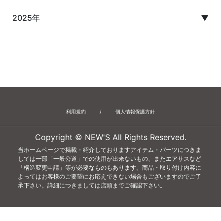
2025年
▼
12月
11月
10月
9月
8月
7月
6月
5月
4月
利用規約
/
個人情報保護方針
Copyright © NEW'S All Rights Reserved.
当ホームページで掲載・紹介しておりますアイテム・パーツにつきま
しては一部「一般公道」での使用が出来ないもの、またエアサスなど
「構造変更申請」等が必要なものもあります。商品・取り付け内容に
よってはお客様のご要望にお応えできない場合もございますのでご了
承下さい。詳細につきましては店頭までご確認下さい。