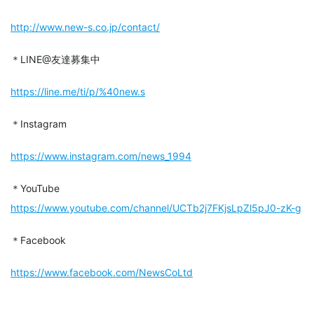
http://www.new-s.co.jp/contact/
＊LINE@友達募集中
https://line.me/ti/p/%40new.s
＊Instagram
https://www.instagram.com/news_1994
＊YouTube
https://www.youtube.com/channel/UCTb2j7FKjsLpZl5pJ0-zK-g
＊Facebook
https://www.facebook.com/NewsCoLtd