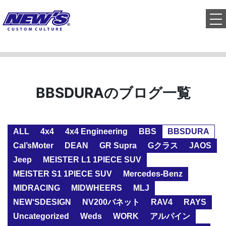
to
BBSDURAのブログ一覧
ALL
4x4
4x4 Engineering
BBS
BBSDURA
Cal’sMoter
DEAN
GR Supra
Gクラス
JAOS
Jeep
MEISTER L1 1PIECE SUV
MEISTER S1 1PIECE SUV
Mercedes-Benz
MIDRACING
MIDWHEERS
MLJ
NEW‘SDESIGN
NV200バネット
RAV4
RAYS
Uncategorized
Weds
WORK
アルパイン