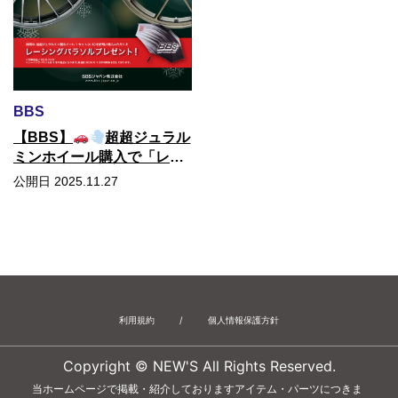
BBS
【BBS】
超超ジュラル
ミンホイール購入で「レー
シングパラソル」がもらえ
公開日 2025.11.27
る！
クリスマスキャンペ
ーン開催！
利用規約
/
個人情報保護方針
Copyright © NEW'S All Rights Reserved.
当ホームページで掲載・紹介しておりますアイテム・パーツにつきま