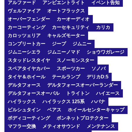
アルファード
アンビエントライト
イベント告知
ヴェルファイア
オートフラックス
オーバーフェンダー
カーオーディオ
カーコーティング
カーセキュリティ
カリカ
カロッツェリア
キャルズモーター
コンプリートカー
ジープ
ジムニー
ジムニーシエラ
ジムニーノマド
ショウワガレージ
スタッドレスタイヤ
スノーモンスター
スペアタイヤカバー
スポーツカー
ソノバ
タイヤ＆ホイール
テールランプ
デリカD:5
デルタフォース
デルタフォースオーバーランダー
デルタフォースオーバル
トライトン
ハイエース
ハイラックス
ハイラックス 125系
ハバナ
ビルシュタイン
ベアス
ホイールセンターキャップ
ボディコーティング
ボンネットプロテクター
マフラー交換
メティオサウンド
メンテナンス