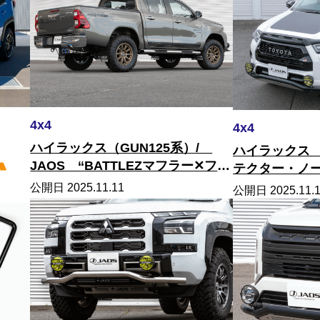
4x4
4x4
ハイラックス（GUN125系）/
ハイラックス 
JAOS ‘‘BATTLEZマフラー✕フェ
テクター・ノ
ンダーガーニッシュ type-X‘‘
フロントグリ
公開日 2025.11.11
公開日 2025.11.
クルマの表情を