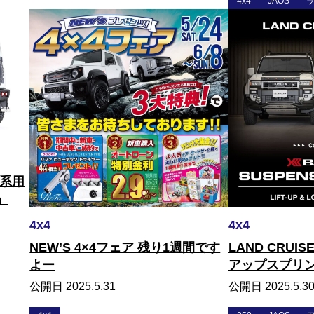
4x4
JAOS
ラ
4系用
」
4x4
4x4
NEW’S 4×4フェア 残り1週間です
LAND CRUIS
よー
アップスプリン
ダウンスプリン
公開日 2025.5.31
公開日 2025.5.3
です。