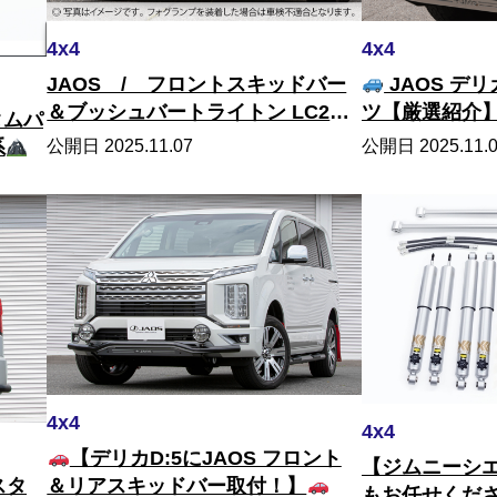
4x4
4x4
JAOS / フロントスキッドバー
JAOS デ
＆ブッシュバートライトン LC2T
ツ【厳選紹介
タムパ
系
公開日 2025.11.07
公開日 2025.11.
系
4x4
4x4
【デリカD:5にJAOS フロント
【ジムニーシ
＆リアスキッドバー取付！】
スタ
もお任せくだ