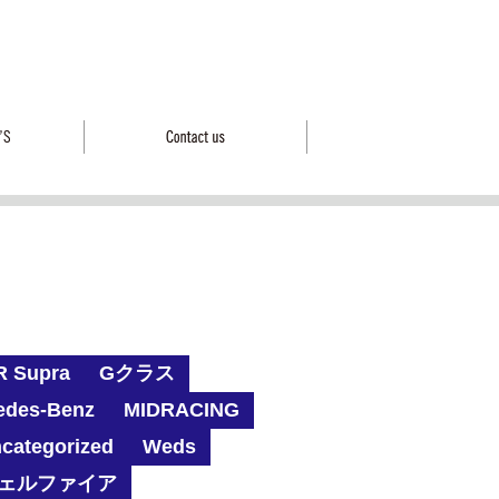
R Supra
Gクラス
edes-Benz
MIDRACING
categorized
Weds
ェルファイア