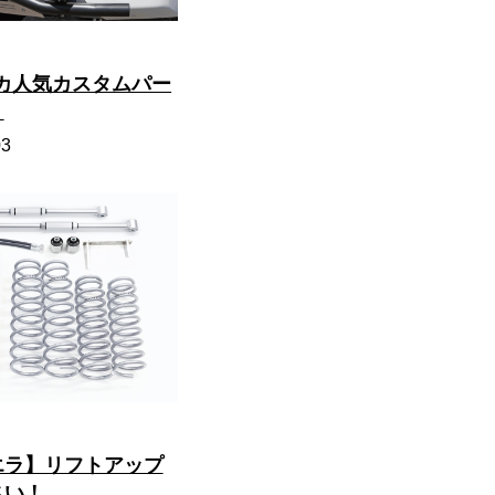
リカ人気カスタムパー
】
03
エラ】リフトアップ
さい！