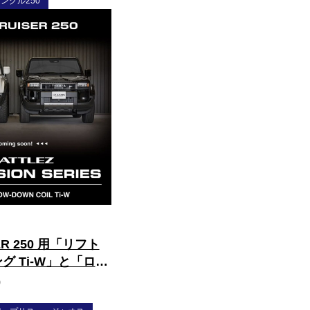
ンクル250
ER 250 用「リフト
グ Ti-W」と「ロー
グ Ti-W」の御案内
0