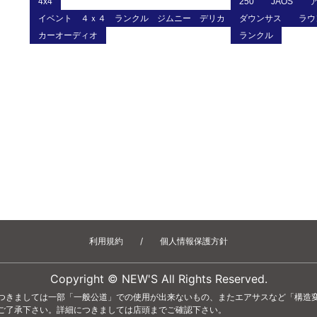
4x4
250
JAOS
イベント ４ｘ４ ランクル ジムニー デリカ ＪＡＯＳ
ダウンサス
ラウ
カーオーディオ
ランクル
利用規約
/
個人情報保護方針
Copyright © NEW'S All Rights Reserved.
つきましては一部「一般公道」での使用が出来ないもの、またエアサスなど「構造
ご了承下さい。詳細につきましては店頭までご確認下さい。