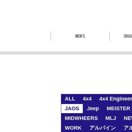
ALL
4x4
4x4 Enginee
JAOS
Jeep
MEISTER 
MIDWHEERS
MLJ
NE
WORK
アルパイン
ア