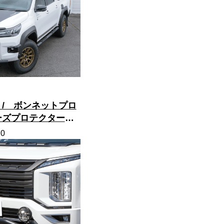
/ ボンネットプロ
ーズプロテクター・
ルガーニッシュで、
10
SUV感満載に！