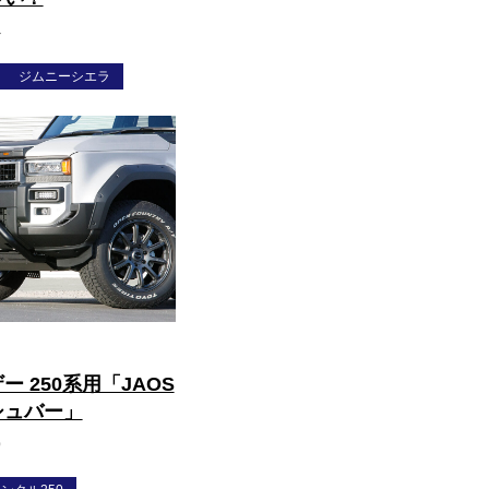
4
ジムニーシエラ
 250系用「JAOS
シュバー」
9