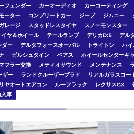
ーフェンダー
カーオーディオ
カーコーティング
モーター
コンプリートカー
ジープ
ジムニー
ガレージ
スタッドレスタイヤ
スノーモンスター
タイヤ＆ホイール
テールランプ
デリカD:5
デル
ンダー
デルタフォースオーバル
トライトン
ハイ
ナ
ビルシュタイン
ベアス
ホイールセンターキ
マフラー交換
メティオサウンド
メンテナンス
ーザー
ランドクルーザープラド
リアルガラスコー
リヤオートエアコン
ルーフラック
レクサスGX
輸入車