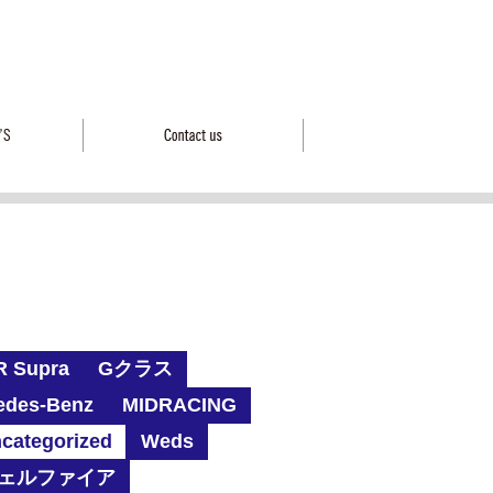
R Supra
Gクラス
edes-Benz
MIDRACING
categorized
Weds
ェルファイア