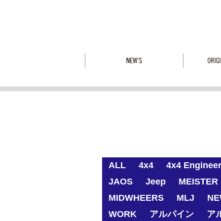
ALL
4x4
4x4 Enginee
JAOS
Jeep
MEISTER 
MIDWHEERS
MLJ
NE
WORK
アルパイン
ア