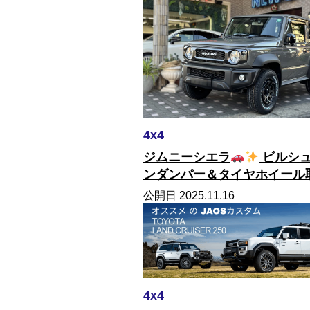
4x4
ジムニーシエラ
ビルシ
ンダンパー＆タイヤホイール
付！
公開日 2025.11.16
4x4