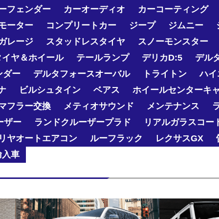
ーフェンダー
カーオーディオ
カーコーティング
モーター
コンプリートカー
ジープ
ジムニー
ガレージ
スタッドレスタイヤ
スノーモンスター
タイヤ＆ホイール
テールランプ
デリカD:5
デル
ンダー
デルタフォースオーバル
トライトン
ハイ
ナ
ビルシュタイン
ベアス
ホイールセンターキ
マフラー交換
メティオサウンド
メンテナンス
ーザー
ランドクルーザープラド
リアルガラスコー
リヤオートエアコン
ルーフラック
レクサスGX
輸入車