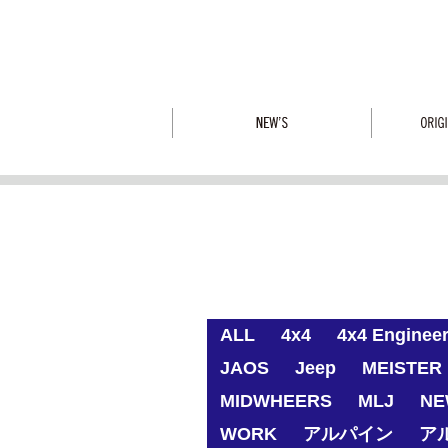
ALL
4x4
4x4 Enginee
JAOS
Jeep
MEISTER 
MIDWHEERS
MLJ
NE
WORK
アルパイン
ア