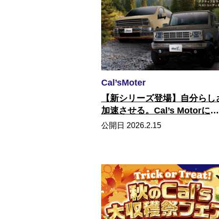
Cal’sMoter
【新シリーズ登場】自分らし
加速させる。Cal’s Motorに
「Adventure LINE」が仲間
公開日 2026.2.15