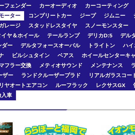
ーフェンダー
カーオーディオ
カーコーティング
モーター
コンプリートカー
ジープ
ジムニー
ガレージ
スタッドレスタイヤ
スノーモンスター
タイヤ＆ホイール
テールランプ
デリカD:5
デル
ンダー
デルタフォースオーバル
トライトン
ハイ
ナ
ビルシュタイン
ベアス
ホイールセンターキ
マフラー交換
メティオサウンド
メンテナンス
ーザー
ランドクルーザープラド
リアルガラスコー
リヤオートエアコン
ルーフラック
レクサスGX
輸入車