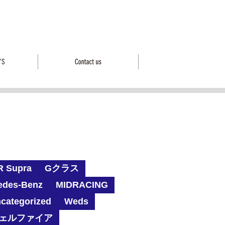
R Supra
Gクラス
edes-Benz
MIDRACING
categorized
Weds
ェルファイア