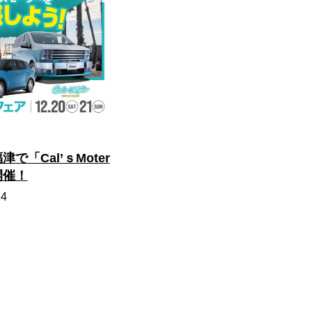
で「Cal’ｓMoter
開催！
14