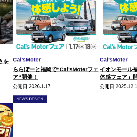
Cal’sMoter
Cal’sMoter
さを
ららぽーと福岡で‘‘Cal’sMoterフェ
イオンモール福津
入り！
ア‘‘開催！
体感フェア」
公開日 2026.1.17
公開日 2025.12.
NEW'S DESIGN