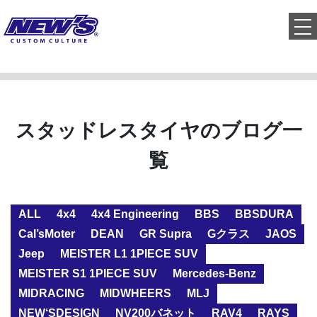
to
スタッドレスタイヤのブログ一
覧
ALL
4x4
4x4 Engineering
BBS
BBSDURA
Cal’sMoter
DEAN
GR Supra
Gクラス
JAOS
Jeep
MEISTER L1 1PIECE SUV
MEISTER S1 1PIECE SUV
Mercedes-Benz
MIDRACING
MIDWHEERS
MLJ
NEW‘SDESIGN
NV200バネット
RAV4
RAYS