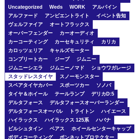
Uncategorized
Weds
WORK
アルパイン
アルファード
アンビエントライト
イベント告知
ヴェルファイア
オートフラックス
オーバーフェンダー
カーオーディオ
カーコーティング
カーセキュリティ
カリカ
カロッツェリア
キャルズモーター
コンプリートカー
ジープ
ジムニー
ジムニーシエラ
ジムニーノマド
ショウワガレージ
スタッドレスタイヤ
スノーモンスター
スペアタイヤカバー
スポーツカー
ソノバ
タイヤ＆ホイール
テールランプ
デリカD:5
デルタフォース
デルタフォースオーバーランダー
デルタフォースオーバル
トライトン
ハイエース
ハイラックス
ハイラックス 125系
ハバナ
ビルシュタイン
ベアス
ホイールセンターキャップ
ボディコーティング
ボンネットプロテクター