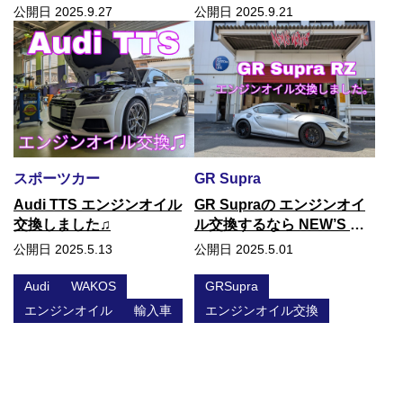
店で！
公開日 2025.9.21
公開日 2025.9.27
スポーツカー
GR Supra
Audi TTS エンジンオイル
GR Supraの エンジンオイ
交換しました♫
ル交換するなら NEW’S で
お任せください♫
公開日 2025.5.13
公開日 2025.5.01
Audi
WAKOS
GRSupra
エンジンオイル
輸入車
エンジンオイル交換