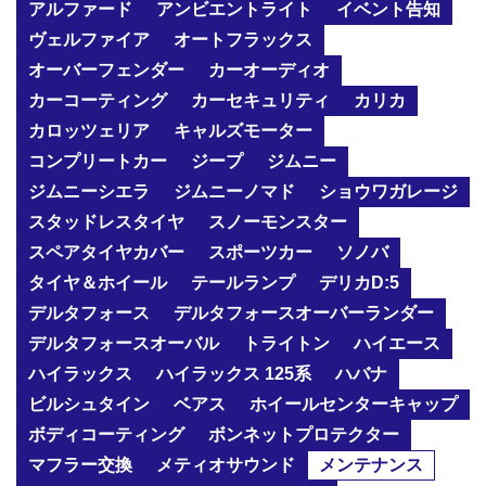
アルファード
アンビエントライト
イベント告知
ヴェルファイア
オートフラックス
オーバーフェンダー
カーオーディオ
カーコーティング
カーセキュリティ
カリカ
カロッツェリア
キャルズモーター
コンプリートカー
ジープ
ジムニー
ジムニーシエラ
ジムニーノマド
ショウワガレージ
スタッドレスタイヤ
スノーモンスター
スペアタイヤカバー
スポーツカー
ソノバ
タイヤ＆ホイール
テールランプ
デリカD:5
デルタフォース
デルタフォースオーバーランダー
デルタフォースオーバル
トライトン
ハイエース
ハイラックス
ハイラックス 125系
ハバナ
ビルシュタイン
ベアス
ホイールセンターキャップ
ボディコーティング
ボンネットプロテクター
マフラー交換
メティオサウンド
メンテナンス