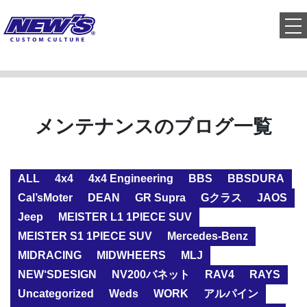
to
メンテナンスのブログ一覧
ALL
4x4
4x4 Engineering
BBS
BBSDURA
Cal’sMoter
DEAN
GR Supra
Gクラス
JAOS
Jeep
MEISTER L1 1PIECE SUV
MEISTER S1 1PIECE SUV
Mercedes-Benz
MIDRACING
MIDWHEERS
MLJ
NEW‘SDESIGN
NV200バネット
RAV4
RAYS
Uncategorized
Weds
WORK
アルパイン