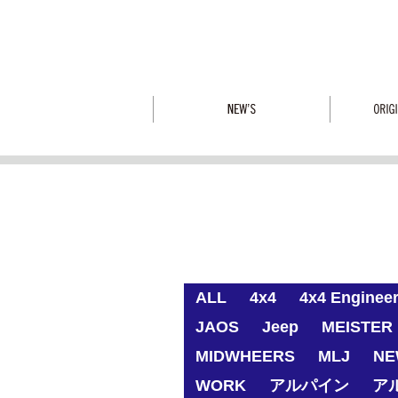
ALL
4x4
4x4 Enginee
JAOS
Jeep
MEISTER 
MIDWHEERS
MLJ
NE
WORK
アルパイン
ア