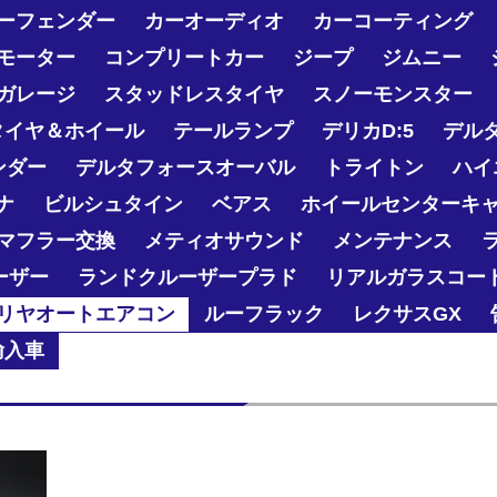
ーフェンダー
カーオーディオ
カーコーティング
モーター
コンプリートカー
ジープ
ジムニー
ガレージ
スタッドレスタイヤ
スノーモンスター
タイヤ＆ホイール
テールランプ
デリカD:5
デル
ンダー
デルタフォースオーバル
トライトン
ハイ
ナ
ビルシュタイン
ベアス
ホイールセンターキ
マフラー交換
メティオサウンド
メンテナンス
ーザー
ランドクルーザープラド
リアルガラスコー
リヤオートエアコン
ルーフラック
レクサスGX
輸入車