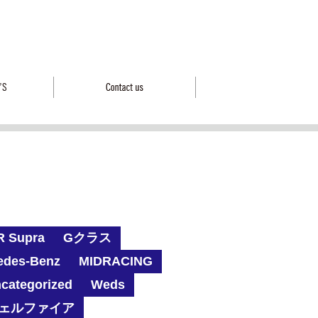
R Supra
Gクラス
edes-Benz
MIDRACING
categorized
Weds
ェルファイア