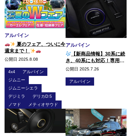
アルパイン
夏のフェア、ついに今
アルパイン
週末まで！
【新商品情報】30系に続
公開日 2025.8.08
き、40系にも対応！専用設
計ラゲッジマウントサブウ
公開日 2025.7.26
4x4
アルパイン
ーファー登場
ジムニー
アルパイン
ジムニーシエラ
デジミラ
デリカD:5
ノマド
メティオサウド