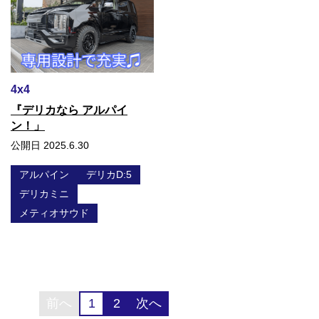
4x4
『デリカなら アルパイ
ン！」
公開日 2025.6.30
アルパイン
デリカD:5
デリカミニ
メティオサウド
前へ
1
2
次へ