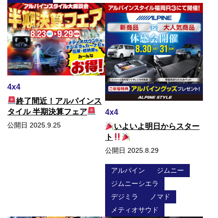
4x4
終了間近！アルパインス
タイル 半期決算フェア
4x4
公開日 2025.9.25
いよいよ明日からスター
ト
公開日 2025.8.29
アルパイン
ジムニー
ジムニーシエラ
デジミラ
ノマド
メティオサウド