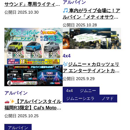
アルパイン
サウンド」専用ライティン
車内がライブ会場に！ア
ググリルキット：サウンド
公開日 2025.10.30
ルパイン「メティオサウン
の次は視覚効果で車内をア
ド」で音楽体験を革命的に
ップグレード！
公開日 2025.10.28
変える
4x4
ジムニー × カロッツェリ
ア エンターテイメントカス
タム
公開日 2025.9.29
4x4
ジムニー
アルパイン
ジムニーシエラ
ノマド
【アルパインスタイル
福岡R3限定】Cal’s Motor
即納フェア開催中
公開日 2025.10.25
アルパイン