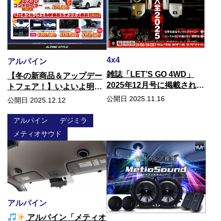
4x4
アルパイン
雑誌「LET’S GO 4WD」
【冬の新商品＆アップデー
2025年12月号に掲載されま
トフェア！】いよいよ明日
した！
から♪
公開日 2025.11.16
公開日 2025.12.12
アルパイン
デジミラ
メティオサウド
アルパイン
アルパイン「メティオ