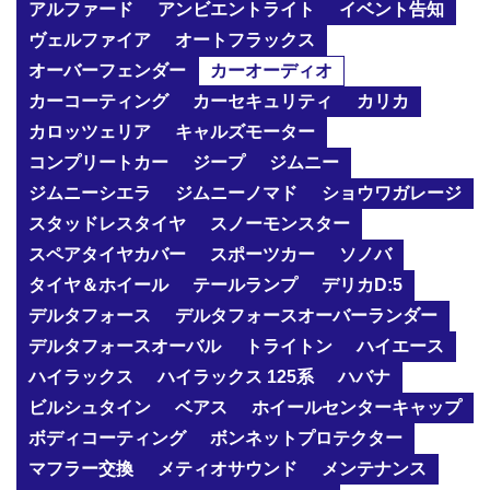
アルファード
アンビエントライト
イベント告知
ヴェルファイア
オートフラックス
オーバーフェンダー
カーオーディオ
カーコーティング
カーセキュリティ
カリカ
カロッツェリア
キャルズモーター
コンプリートカー
ジープ
ジムニー
ジムニーシエラ
ジムニーノマド
ショウワガレージ
スタッドレスタイヤ
スノーモンスター
スペアタイヤカバー
スポーツカー
ソノバ
タイヤ＆ホイール
テールランプ
デリカD:5
デルタフォース
デルタフォースオーバーランダー
デルタフォースオーバル
トライトン
ハイエース
ハイラックス
ハイラックス 125系
ハバナ
ビルシュタイン
ベアス
ホイールセンターキャップ
ボディコーティング
ボンネットプロテクター
マフラー交換
メティオサウンド
メンテナンス