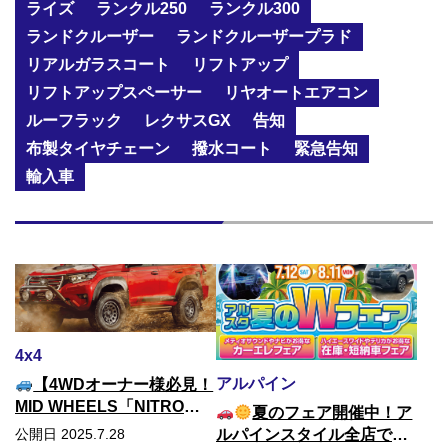
ライズ
ランクル250
ランクル300
ランドクルーザー
ランドクルーザープラド
リアルガラスコート
リフトアップ
リフトアップスペーサー
リヤオートエアコン
ルーフラック
レクサスGX
告知
布製タイヤチェーン
撥水コート
緊急告知
輸入車
4x4
アルパイン
【4WDオーナー様必見！
MID WHEELS「NITRO
夏のフェア開催中！ア
POWER」シリーズ展示
公開日 2025.7.28
ルパインスタイル全店でお