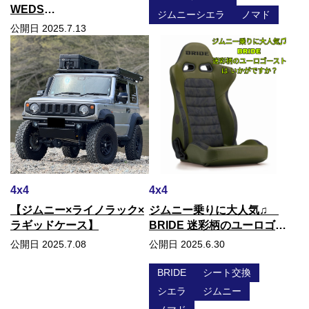
WEDS
ジムニーシエラ
ノマド
ADVENTURE『MUD
公開日 2025.7.13
VANCE X TYPE F / TYPE
S』登場！
4x4
4x4
【ジムニー×ライノラック×
ジムニー乗りに大人気♫
ラギッドケース】
BRIDE 迷彩柄のユーロゴー
ストは いかがですか？
公開日 2025.7.08
公開日 2025.6.30
BRIDE
シート交換
シエラ
ジムニー