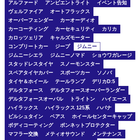
アルファード
アンビエントライト
イベント告知
ヴェルファイア
オートフラックス
オーバーフェンダー
カーオーディオ
カーコーティング
カーセキュリティ
カリカ
カロッツェリア
キャルズモーター
コンプリートカー
ジープ
ジムニー
ジムニーシエラ
ジムニーノマド
ショウワガレージ
スタッドレスタイヤ
スノーモンスター
スペアタイヤカバー
スポーツカー
ソノバ
タイヤ＆ホイール
テールランプ
デリカD:5
デルタフォース
デルタフォースオーバーランダー
デルタフォースオーバル
トライトン
ハイエース
ハイラックス
ハイラックス 125系
ハバナ
ビルシュタイン
ベアス
ホイールセンターキャップ
ボディコーティング
ボンネットプロテクター
マフラー交換
メティオサウンド
メンテナンス