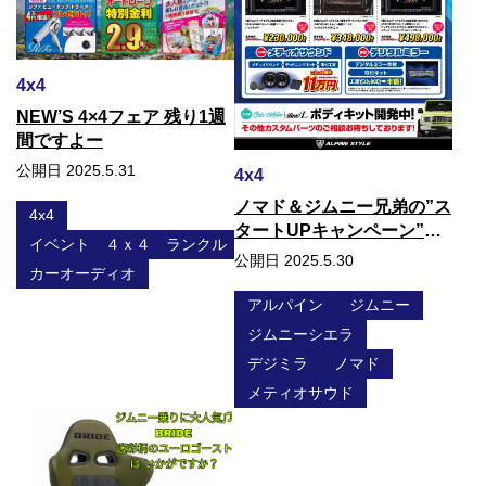
4x4
NEW’S 4×4フェア 残り1週
間ですよー
公開日 2025.5.31
4x4
ノマド＆ジムニー兄弟の”ス
4x4
タートUPキャンペーン”を
イベント ４ｘ４ ランクル ジムニー デリカ ＪＡＯＳ
開催中♫
公開日 2025.5.30
カーオーディオ
アルパイン
ジムニー
ジムニーシエラ
デジミラ
ノマド
メティオサウド