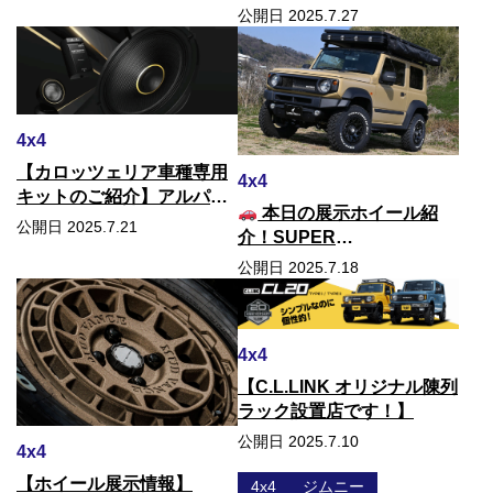
中】
得なチャンス！
公開日 2025.7.27
4x4
【カロッツェリア車種専用
4x4
キットのご紹介】アルパイ
本日の展示ホイール紹
ンだけじゃない！Pioneer
公開日 2025.7.21
介！SUPER
製品も取り扱っています！
STAR『LODIODRIVE 8M
公開日 2025.7.18
MONO』！
4x4
【C.L.LINK オリジナル陳列
ラック設置店です！】
公開日 2025.7.10
4x4
【ホイール展示情報】
4x4
ジムニー