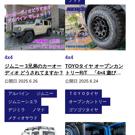
ノマド
4x4
4x4
ジムニー 3兄弟のカーオー
TOYOタイヤ オープンカン
ディオ どうされてますか？
トリーR/T 「4×4 遊び
心！」をくすぐる人気のタ
公開日 2025.6.26
公開日 2025.6.24
イヤ御案内です♫
アルパイン
ジムニー
ＴＯＹＯタイヤ
ジムニーシエラ
オープンカントリー
デジミラ
ノマド
ゴツゴツタイヤ
メティオサウド