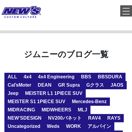
to
ジムニーのブログ一覧
ALL
4x4
4x4 Engineering
BBS
BBSDURA
Cal’sMoter
DEAN
GR Supra
Gクラス
JAOS
Jeep
MEISTER L1 1PIECE SUV
MEISTER S1 1PIECE SUV
Mercedes-Benz
MIDRACING
MIDWHEERS
MLJ
NEW‘SDESIGN
NV200バネット
RAV4
RAYS
Uncategorized
Weds
WORK
アルパイン