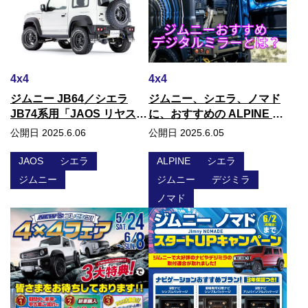
4x4
4x4
ジムニー JB64／シエラ
ジムニー、シエラ、ノマド
JB74系用「JAOS リヤスポ
に、おすすめの ALPINE デ
ーツカウル」
ジタルミラー
公開日 2025.6.06
公開日 2025.6.05
JAOS
シエラ
ALPINE
シエラ
ジムニー
ジムニー
デジミラ
ノマド