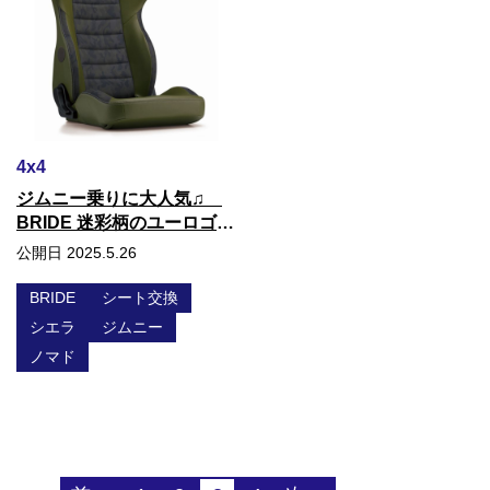
4x4
ジムニー乗りに大人気♫
BRIDE 迷彩柄のユーロゴー
ストは いかがですか？
公開日 2025.5.26
BRIDE
シート交換
シエラ
ジムニー
ノマド