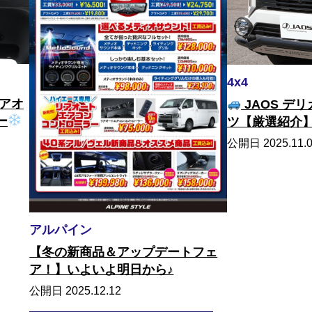
4x4
アオ
JAOS デ
ー
ツ【厳選紹介
公開日 2025.11.
アルパイン
【冬の新商品＆アップデートフェ
ア！】いよいよ明日から♪
公開日 2025.12.12