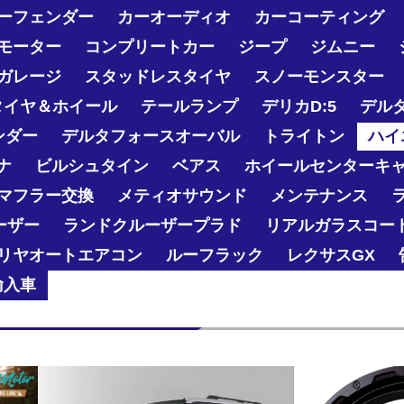
ーフェンダー
カーオーディオ
カーコーティング
モーター
コンプリートカー
ジープ
ジムニー
ガレージ
スタッドレスタイヤ
スノーモンスター
タイヤ＆ホイール
テールランプ
デリカD:5
デル
ンダー
デルタフォースオーバル
トライトン
ハイ
ナ
ビルシュタイン
ベアス
ホイールセンターキ
マフラー交換
メティオサウンド
メンテナンス
ーザー
ランドクルーザープラド
リアルガラスコー
リヤオートエアコン
ルーフラック
レクサスGX
輸入車