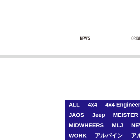
ALL
4x4
4x4 Enginee
JAOS
Jeep
MEISTER 
MIDWHEERS
MLJ
NE
WORK
アルパイン
ア