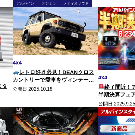
アルパイン
デジミラ
メティオサウド
4x4
レトロ好き必見！DEANクロス
4x4
カントリーで愛車をヴィンテージ
スタ
終了間近！
スタイルに！
公開日 2025.10.18
半期決算フェ
公開日 2025.9.2