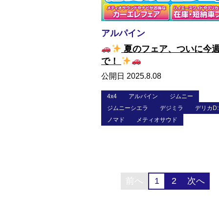
アルパイン
夏のフェア、ついに今
で！
公開日 2025.8.08
4x4
アルパイン
ジムニー
ジムニーシエラ
デジミラ
デリカD:
ノマド
メティオサウド
前へ
1
2
次へ