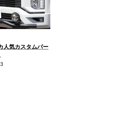
リカ人気カスタムパー
】
03