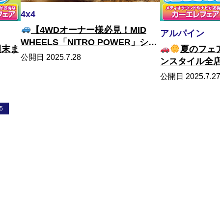
4x4
【4WDオーナー様必見！MID
アルパイン
WHEELS「NITRO POWER」シリ
週末ま
夏のフェ
ーズ展示中】
公開日 2025.7.28
ンスタイル全
ス！
公開日 2025.7.2
5