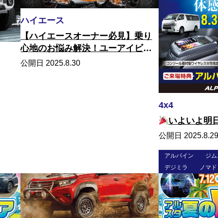
ハイエース
【ハイエースオーナー必見】乗り
心地のお悩み解決！ユーアイビー
クルの足回りカスタムで快適ドラ
公開日 2025.8.30
イブへ
4x4
いよいよ明
公開日 2025.8.2
アルパイン
ジム
デジミラ
ノマド