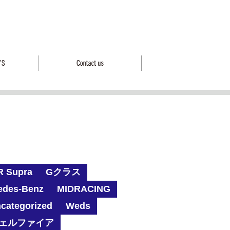
R Supra
Gクラス
edes-Benz
MIDRACING
categorized
Weds
ェルファイア