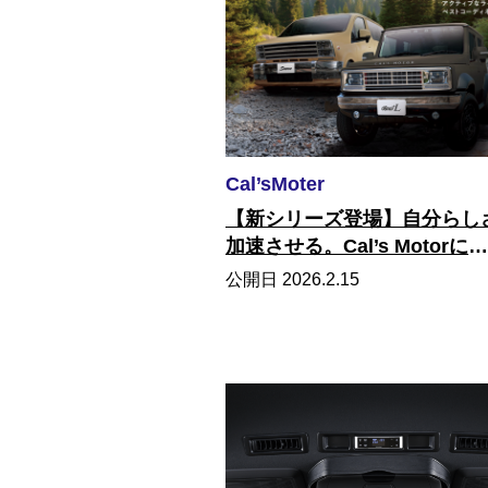
Cal’sMoter
【新シリーズ登場】自分らし
加速させる。Cal’s Motorに
「Adventure LINE」が仲間
公開日 2026.2.15