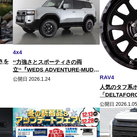
4x4
さを
‘‘力強さとスポーティさの両
立‘‘『WEDS ADVENTURE-MUD
入り！
RAV4
VANCE SD（ウェッズ アドベンチ
公開日 2026.1.24
ャーマッドヴァンス・エスデ
人気のタフ系
ィ）』
「DELTAFOR
OVARLANDER
公開日 2026.1.0