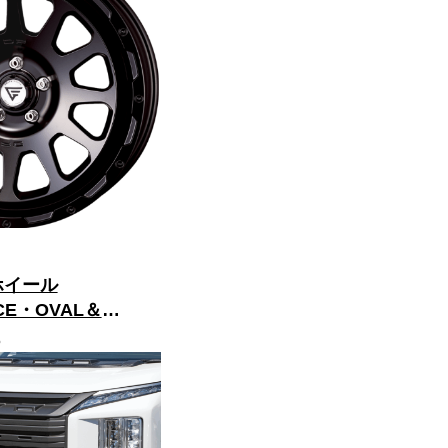
ホイール
CE・OVAL＆
」 Copy
5