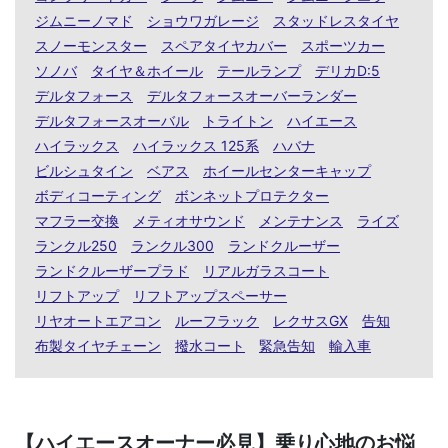
ジムニーノマド
ショウワガレージ
スタッドレスタイヤ
スノーモンスター
スペアタイヤカバー
スポーツカー
ソノバ
タイヤ＆ホイール
テールランプ
デリカD:5
デルタフォース
デルタフォースオーバーランダー
デルタフォースオーバル
トライトン
ハイエース
ハイラックス
ハイラックス 125系
ハバナ
ビルシュタイン
ベアス
ホイールセンターキャップ
ボディコーティング
ボンネットプロテクター
マフラー交換
メティオサウンド
メンテナンス
ライズ
ランクル250
ランクル300
ランドクルーザー
ランドクルーザープラド
リアルガラスコート
リフトアップ
リフトアップスペーサー
リヤオートエアコン
ルーフラック
レクサスGX
告知
布製タイヤチェーン
撥水コート
緊急告知
輸入車
【ハイエースオーナー必見】乗り心地のお悩