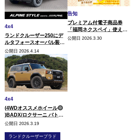
告知
プレミアム付電子商品券
4x4
「福岡ネクスペイ」使えま
ランドクルーザー250にデ
す！
公開日 2026.3.30
ルタフォースオーバル装着
しました！
公開日 2026.4.14
4x4
(4WDオススメホイール
)BADX/ロクサーニ バトル
シップ
公開日 2026.3.19
ランドクルーザープラド