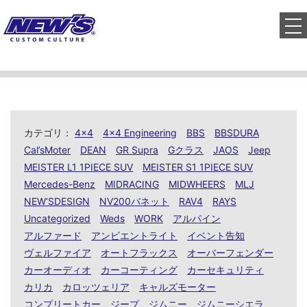
to
カテゴリ：
4x4
4x4 Engineering
BBS
BBSDURA
Cal’sMoter
DEAN
GR Supra
Gクラス
JAOS
Jeep
MEISTER L1 1PIECE SUV
MEISTER S1 1PIECE SUV
Mercedes-Benz
MIDRACING
MIDWHEERS
MLJ
NEW‘SDESIGN
NV200バネット
RAV4
RAYS
Uncategorized
Weds
WORK
アルパイン
アルファード
アンビエントライト
イベント告知
ヴェルファイア
オートフラックス
オーバーフェンダー
カーオーディオ
カーコーティング
カーセキュリティ
カリカ
カロッツェリア
キャルズモーター
コンプリートカー
ジープ
ジムニー
ジムニーシエラ