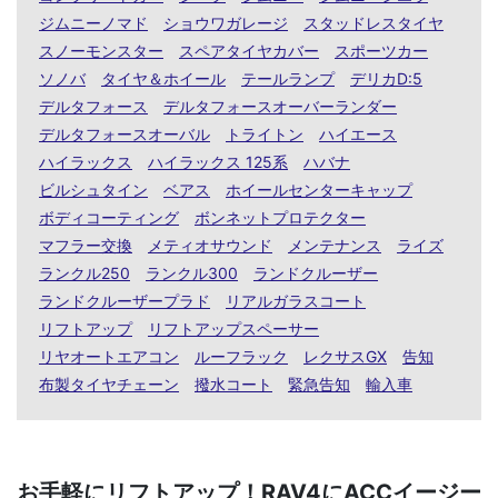
ジムニーノマド
ショウワガレージ
スタッドレスタイヤ
スノーモンスター
スペアタイヤカバー
スポーツカー
ソノバ
タイヤ＆ホイール
テールランプ
デリカD:5
デルタフォース
デルタフォースオーバーランダー
デルタフォースオーバル
トライトン
ハイエース
ハイラックス
ハイラックス 125系
ハバナ
ビルシュタイン
ベアス
ホイールセンターキャップ
ボディコーティング
ボンネットプロテクター
マフラー交換
メティオサウンド
メンテナンス
ライズ
ランクル250
ランクル300
ランドクルーザー
ランドクルーザープラド
リアルガラスコート
リフトアップ
リフトアップスペーサー
リヤオートエアコン
ルーフラック
レクサスGX
告知
布製タイヤチェーン
撥水コート
緊急告知
輸入車
お手軽にリフトアップ！RAV4にACCイージー