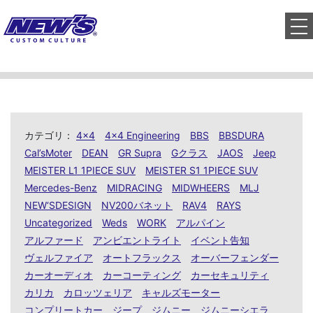
to
カテゴリ：
4x4
4x4 Engineering
BBS
BBSDURA
Cal’sMoter
DEAN
GR Supra
Gクラス
JAOS
Jeep
MEISTER L1 1PIECE SUV
MEISTER S1 1PIECE SUV
Mercedes-Benz
MIDRACING
MIDWHEERS
MLJ
NEW‘SDESIGN
NV200バネット
RAV4
RAYS
Uncategorized
Weds
WORK
アルパイン
アルファード
アンビエントライト
イベント告知
ヴェルファイア
オートフラックス
オーバーフェンダー
カーオーディオ
カーコーティング
カーセキュリティ
カリカ
カロッツェリア
キャルズモーター
コンプリートカー
ジープ
ジムニー
ジムニーシエラ