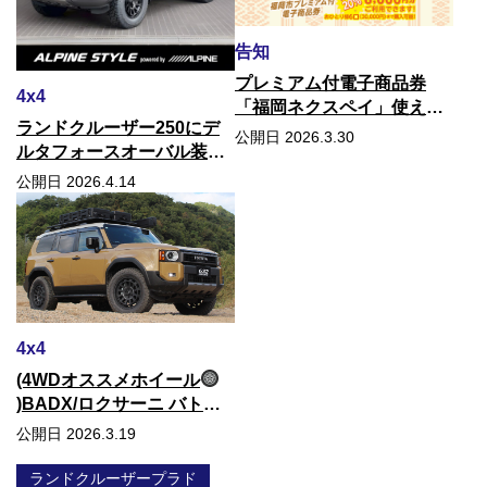
告知
プレミアム付電子商品券
4x4
「福岡ネクスペイ」使えま
ランドクルーザー250にデ
す！
公開日 2026.3.30
ルタフォースオーバル装着
しました！
公開日 2026.4.14
4x4
(4WDオススメホイール
)BADX/ロクサーニ バトル
シップ
公開日 2026.3.19
ランドクルーザープラド