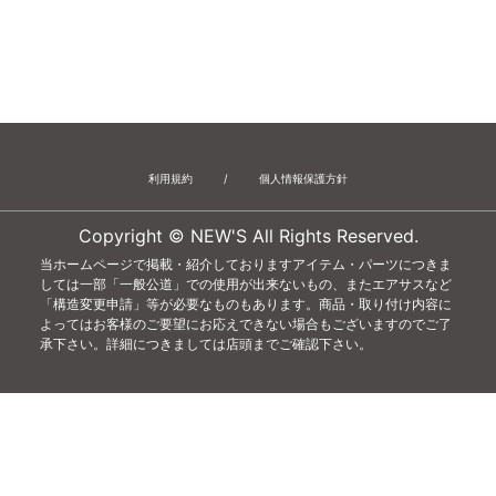
12月
11月
10月
9月
8月
7月
6月
5月
4月
利用規約
/
個人情報保護方針
Copyright © NEW'S All Rights Reserved.
当ホームページで掲載・紹介しておりますアイテム・パーツにつきま
しては一部「一般公道」での使用が出来ないもの、またエアサスなど
「構造変更申請」等が必要なものもあります。商品・取り付け内容に
よってはお客様のご要望にお応えできない場合もございますのでご了
承下さい。詳細につきましては店頭までご確認下さい。