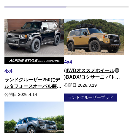
4x4
(4WDオススメホイール
4x4
)BADX/ロクサーニ バトル
ランドクルーザー250にデ
シップ
公開日 2026.3.19
ルタフォースオーバル装着
しました！
公開日 2026.4.14
ランドクルーザープラド