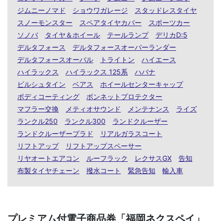
ジムニーノマド
ショウワガレージ
スタッドレスタイヤ
スノーモンスター
スペアタイヤカバー
スポーツカー
ソノバ
タイヤ＆ホイール
テールランプ
デリカD:5
デルタフォース
デルタフォースオーバーランダー
デルタフォースオーバル
トライトン
ハイエース
ハイラックス
ハイラックス 125系
ハバナ
ビルシュタイン
ベアス
ホイールセンターキャップ
ボディコーティング
ボンネットプロテクター
マフラー交換
メティオサウンド
メンテナンス
ライズ
ランクル250
ランクル300
ランドクルーザー
ランドクルーザープラド
リアルガラスコート
リフトアップ
リフトアップスペーサー
リヤオートエアコン
ルーフラック
レクサスGX
告知
布製タイヤチェーン
撥水コート
緊急告知
輸入車
プレミアム付電子商品券「福岡ネクスペイ」