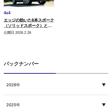
4x4
エッジの効いた6本スポーク
（ソリッドスポーク）と、1
ピースながら圧倒的な「深
公開日 2026.2.26
リム」を両立/WORK・
MEISTER L1 1PIECE SUV
バックナンバー
2026年
▼
4月
3月
2月
1月
2025年
▼