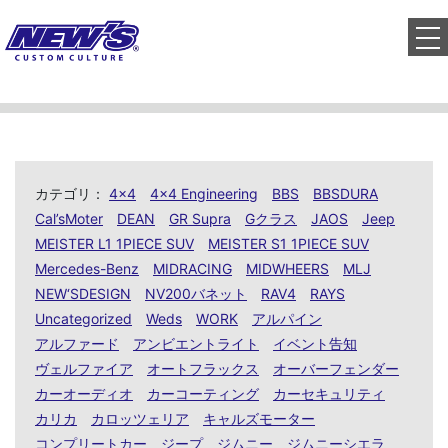
to
カテゴリ：
4x4
4x4 Engineering
BBS
BBSDURA
Cal’sMoter
DEAN
GR Supra
Gクラス
JAOS
Jeep
MEISTER L1 1PIECE SUV
MEISTER S1 1PIECE SUV
Mercedes-Benz
MIDRACING
MIDWHEERS
MLJ
NEW‘SDESIGN
NV200バネット
RAV4
RAYS
Uncategorized
Weds
WORK
アルパイン
アルファード
アンビエントライト
イベント告知
ヴェルファイア
オートフラックス
オーバーフェンダー
カーオーディオ
カーコーティング
カーセキュリティ
カリカ
カロッツェリア
キャルズモーター
コンプリートカー
ジープ
ジムニー
ジムニーシエラ