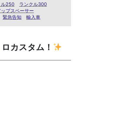
ル250
ランクル300
アップスペーサー
緊急告知
輸入車
レトロカスタム！