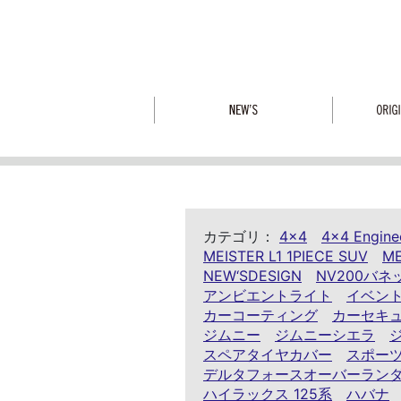
カテゴリ：
4x4
4x4 Engine
MEISTER L1 1PIECE SUV
ME
NEW‘SDESIGN
NV200バネ
アンビエントライト
イベン
カーコーティング
カーセキ
ジムニー
ジムニーシエラ
スペアタイヤカバー
スポー
デルタフォースオーバーラン
ハイラックス 125系
ハバナ