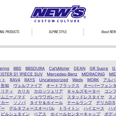
ering
BBS
BBSDURA
Cal’sMoter
DEAN
GR Supra
G
ISTER S1 1PIECE SUV
Mercedes-Benz
MIDRACING
MI
ット
RAV4
RAYS
Uncategorized
Weds
WORK
アルパ
ト告知
ヴェルファイア
オートフラックス
オーバーフェン
ュリティ
カリカ
カロッツェリア
キャルズモーター
コン
ジムニーノマド
ショウワガレージ
スタッドレスタイヤ
ス
ツカー
ソノバ
タイヤ＆ホイール
テールランプ
デリカD:5
ダー
デルタフォースオーバル
トライトン
ハイエース
ハ
ビルシュタイン
ベアス
ホイールセンターキャップ
ボデ