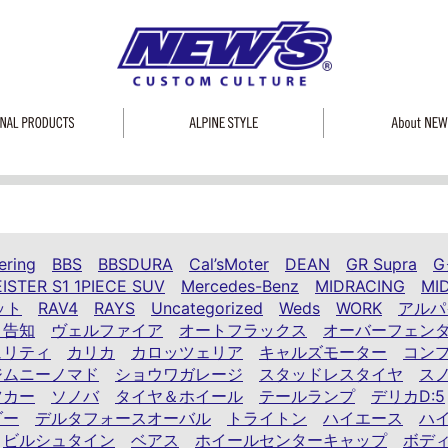
ering
BBS
BBSDURA
Cal’sMoter
DEAN
GR Supra
G
ISTER S1 1PIECE SUV
Mercedes-Benz
MIDRACING
MI
ット
RAV4
RAYS
Uncategorized
Weds
WORK
アルパ
ト告知
ヴェルファイア
オートフラックス
オーバーフェン
ュリティ
カリカ
カロッツェリア
キャルズモーター
コン
ジムニーノマド
ショウワガレージ
スタッドレスタイヤ
ス
ツカー
ソノバ
タイヤ＆ホイール
テールランプ
デリカD:5
ダー
デルタフォースオーバル
トライトン
ハイエース
ハ
ビルシュタイン
ベアス
ホイールセンターキャップ
ボデ