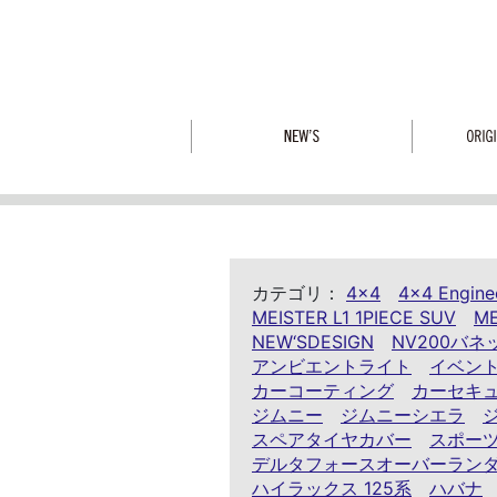
カテゴリ：
4x4
4x4 Engine
MEISTER L1 1PIECE SUV
ME
NEW‘SDESIGN
NV200バネ
アンビエントライト
イベン
カーコーティング
カーセキ
ジムニー
ジムニーシエラ
スペアタイヤカバー
スポー
デルタフォースオーバーラン
ハイラックス 125系
ハバナ