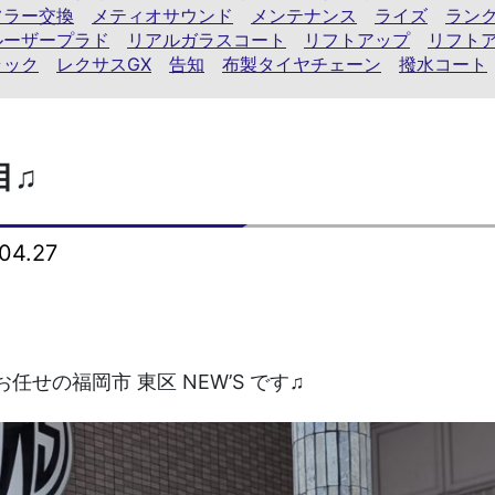
フラー交換
メティオサウンド
メンテナンス
ライズ
ランク
ルーザープラド
リアルガラスコート
リフトアップ
リフト
ラック
レクサスGX
告知
布製タイヤチェーン
撥水コート
目♫
04.27
任せの福岡市 東区 NEW’S です♫