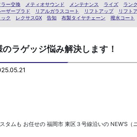
フラー交換
メティオサウンド
メンテナンス
ライズ
ランク
ルーザープラド
リアルガラスコート
リフトアップ
リフト
ラック
レクサスGX
告知
布製タイヤチェーン
撥水コート
様のラゲッジ悩み解決します！
5.05.21
スタムも お任せの 福岡市 東区３号線沿いの NEW’S（