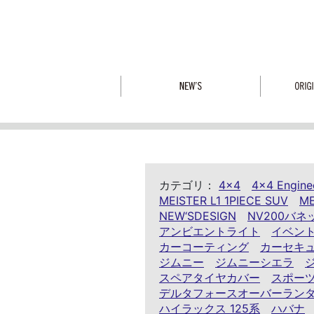
カテゴリ：
4x4
4x4 Engine
MEISTER L1 1PIECE SUV
ME
NEW‘SDESIGN
NV200バネ
アンビエントライト
イベン
カーコーティング
カーセキ
ジムニー
ジムニーシエラ
スペアタイヤカバー
スポー
デルタフォースオーバーラン
ハイラックス 125系
ハバナ