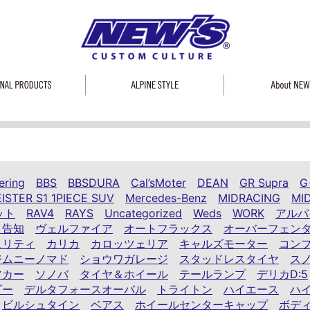
ering
BBS
BBSDURA
Cal’sMoter
DEAN
GR Supra
G
ISTER S1 1PIECE SUV
Mercedes-Benz
MIDRACING
MI
ット
RAV4
RAYS
Uncategorized
Weds
WORK
アルパ
ト告知
ヴェルファイア
オートフラックス
オーバーフェン
ュリティ
カリカ
カロッツェリア
キャルズモーター
コン
ジムニーノマド
ショウワガレージ
スタッドレスタイヤ
ス
ツカー
ソノバ
タイヤ＆ホイール
テールランプ
デリカD:5
ダー
デルタフォースオーバル
トライトン
ハイエース
ハ
ビルシュタイン
ベアス
ホイールセンターキャップ
ボデ