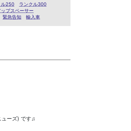
ル250
ランクル300
アップスペーサー
緊急告知
輸入車
ニューズ) です♫