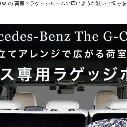
z G-Class の 荷室？ラゲッジルームの広いような狭い？