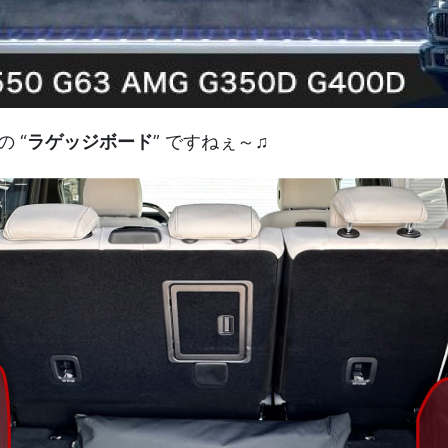
 “
” ですねぇ～♫
ラゲッジボード